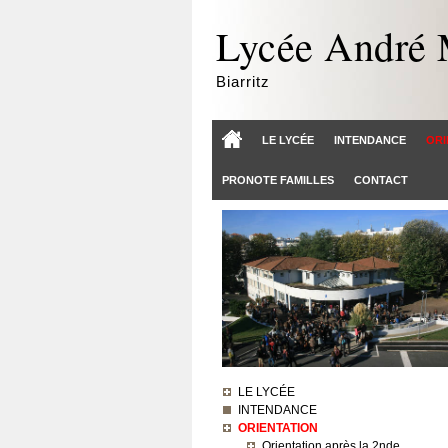
Lycée André 
Biarritz
LE LYCÉE
INTENDANCE
ORI
PRONOTE FAMILLES
CONTACT
LE LYCÉE
INTENDANCE
ORIENTATION
Orientation après la 2nde