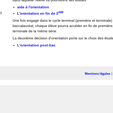
dans laquelle l'élève va poursuivre ses études.
aide à l'orientation
nde
L'orientation en fin de 2
GS
Une fois engagé dans le cycle terminal (première et terminale)
baccalauréat, chaque élève pourra accéder en fin de première, s
terminale de la même série.
La deuxième décision d'orientation porte sur le choix des étud
L'orientation post-bac
Mentions légales